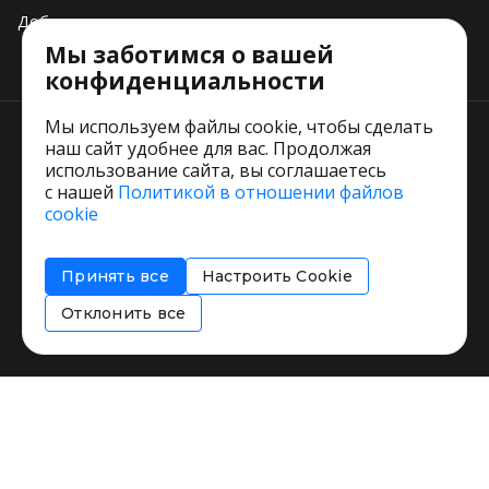
Добавить свое заведение
Мы заботимся о вашей
Тарифы
конфиденциальности
Мы используем файлы cookie, чтобы сделать
наш сайт удобнее для вас. Продолжая
использование сайта, вы соглашаетесь
с нашей
Политикой в отношении файлов
Пользовательское соглашение
cookie
Политика обработки персональных данных
Согласие на обработку персональных данных
Принять все
Настроить Cookie
Соглашение об информировании
Политика использования cookies
Отклонить все
Restorating.ru © 1999 - 2026