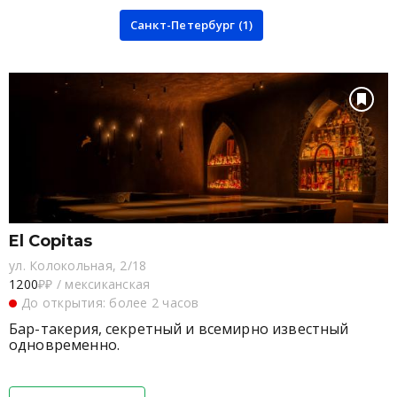
Санкт-Петербург (1)
El Copitas
ул. Колокольная, 2/18
1200
₽₽
/
мексиканская
До открытия: более 2 часов
Бар-такерия, секретный и всемирно известный
одновременно.