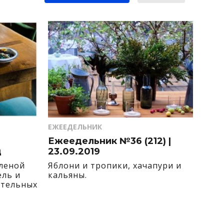
ЕЖЕЕДЕЛЬНИК
Ежеедельник №36 (212) |
д
23.09.2019
еленой
Яблони и тропики, хачапури и
ель и
кальяны.
ительных