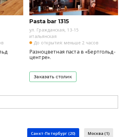
Pasta bar 1315
ул. Гражданская, 13-15
итальянская
ов
До открытия: меньше 2 часов
льд
Разноцветная паста в «Бертгольд-
центре».
Заказать столик
Санкт-Петербург (20)
Москва (1)