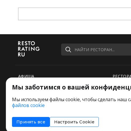
НАЙТИ РЕСТОРАН...
АФИША
РЕСТОР
Мы заботимся о вашей конфиденц
РЕЙТИНГИ
НОВОСТ
ПОДБОРКИ
СПЕЦПР
Мы используем файлы cookie, чтобы сделать наш с
файлов cookie
РЕДАКЦИЯ ШУТИТ
Оставьт
Принять все
Настроить Cookie