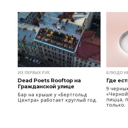
ИЗ ПЕРВЫХ РУК
БЛЮДО Н
Dead Poets Rooftop на
Где ест
Гражданской улице
9 черны
«Черной
Бар на крыше у «Бертгольд
пицца, 
Центра» работает круглый год.
только.