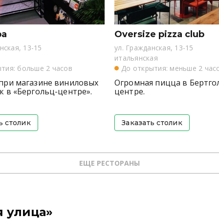
ра
Oversize pizza club
нская, 13-15
ул. Гражданская, 13-15
итальянская
ытия: больше 2 часов
До открытия: меньше 2 час
при магазине виниловых
Огромная пицца в Бертго
к в «Бергольц-центре».
центре.
ь столик
Заказать столик
ЕЩЕ РЕСТОРАНЫ
я улица»