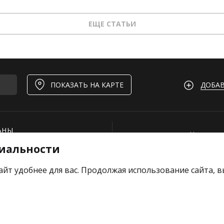
ЕЩЕ СТАТЬИ
ДОБАВ
ПОКАЗАТЬ НА КАРТЕ
АНЫ
Нашли ош
иальности
И
Для рест
ОЕКТЫ
Вакансии
айт удобнее для вас. Продолжая использование сайта, 
е отзыв
Добавить
Тарифы