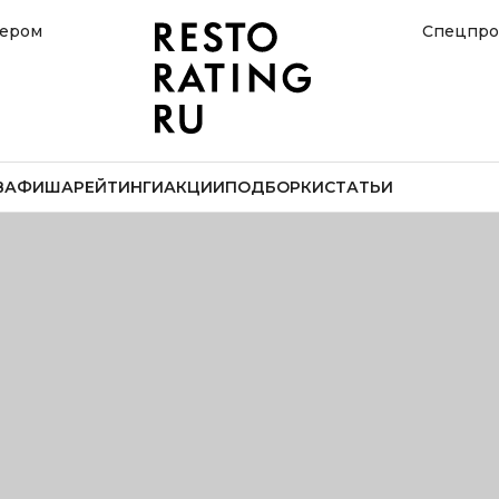
нером
Спецпро
В
АФИША
РЕЙТИНГИ
АКЦИИ
ПОДБОРКИ
СТАТЬИ