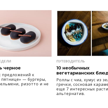
ЕДЕЛИ
ПУТЕВОДИТЕЛЬ
ь черное
10 необычных
вегетарианских блю
х предложений к
 пятнице» — бургеры,
Роллы с чиа, хумус из з
пельмени, ризотто и не
гречки, сосновая карам
еще 7 интересных раст
альтернатив.