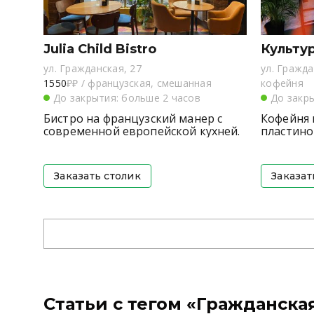
Julia Child Bistro
Культу
ул. Гражданская, 27
ул. Гражда
1550
₽₽
/
французская, смешанная
кофейня
До закрытия: больше 2 часов
До закр
Бистро на французский манер с
Кофейня 
современной европейской кухней.
пластино
Заказать столик
Заказат
Статьи с тегом «Гражданска