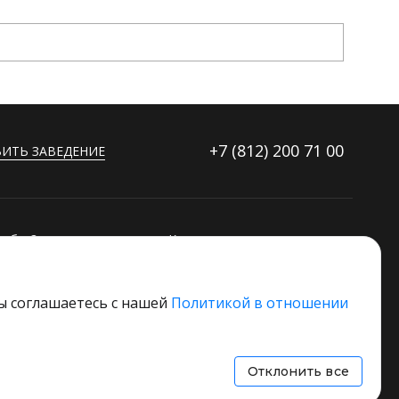
+7 (812)
200 71 00
ИТЬ ЗАВЕДЕНИЕ
ибку?
Контакты
ораторов
Дополнительные услуги
Основной стек технологий
вы соглашаетесь с нашей
Политикой в отношении
 свое заведение
Отклонить все