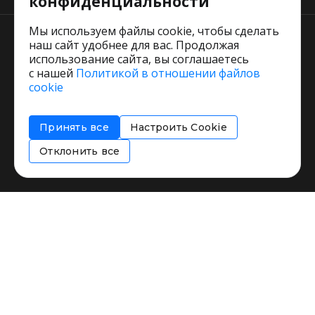
конфиденциальности
Мы используем файлы cookie, чтобы сделать
наш сайт удобнее для вас. Продолжая
использование сайта, вы соглашаетесь
с нашей
Политикой в отношении файлов
Пользовательское соглашение
cookie
Политика обработки персональных данных
Согласие на обработку персональных данных
Принять все
Настроить Cookie
Соглашение об информировании
Политика использования cookies
Отклонить все
Restorating.ru © 1999 - 2026