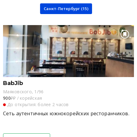
Санкт-Петербург (15)
BabJib
Маяковского, 1/96
900
₽₽
/
корейская
До открытия: более 2 часов
Сеть аутентичных южнокорейских ресторанчиков.