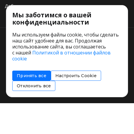
Добавить свое заведение
Мы заботимся о вашей
Тарифы
конфиденциальности
Мы используем файлы cookie, чтобы сделать
наш сайт удобнее для вас. Продолжая
использование сайта, вы соглашаетесь
с нашей
Политикой в отношении файлов
Пользовательское соглашение
cookie
Политика обработки персональных данных
Согласие на обработку персональных данных
Принять все
Настроить Cookie
Соглашение об информировании
Политика использования cookies
Отклонить все
Restorating.ru © 1999 - 2026