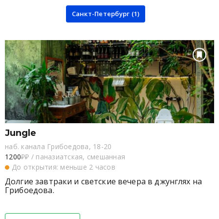
Санкт-Петербург (1)
Jungle
наб. канала Грибоедова, 18-20
1200
₽₽
/
паназиатская, смешанная
До открытия: меньше 2 часов
Долгие завтраки и светские вечера в джунглях на
Грибоедова.