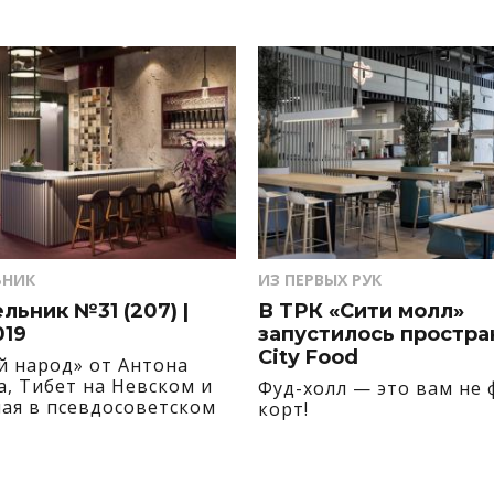
ЬНИК
ИЗ ПЕРВЫХ РУК
ьник №31 (207) |
В ТРК «Сити молл»
019
запустилось простра
City Food
й народ» от Антона
а, Тибет на Невском и
Фуд-холл — это вам не 
ная в псевдосоветском
корт!