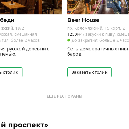
ебеди
Beer House
жский, 19/2
пр. Коломяжский, 15 корп. 2
усская, смешанная
1250
₽₽
/
закуски к пиву, смеш
тия: более 2 часов
До закрытия: больше 2 час
ия русской деревни с
Сеть демократичных пив
 печью.
баров.
ь столик
Заказать столик
ЕЩЕ РЕСТОРАНЫ
ий проспект»