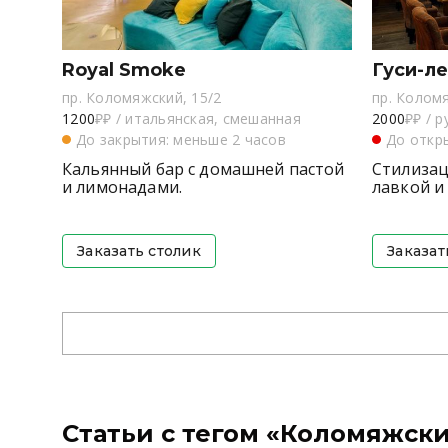
Royal Smoke
Гуси-л
пр. Коломяжский, 15/2
пр. Коломя
1200
₽₽
/
итальянская, смешанная
2000
₽₽
/
р
До закрытия: меньше 2 часов
До откры
Кальянный бар с домашней пастой
Стилизац
и лимонадами.
лавкой и
Заказать столик
Заказат
Статьи с тегом «Коломяжск