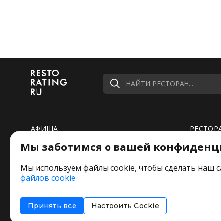
НАЙТИ РЕСТОРАН...
АФИША
РЕСТОР
Мы заботимся о вашей конфиденц
РЕЙТИНГИ
НОВОСТ
ПОДБОРКИ
СПЕЦПР
Мы используем файлы cookie, чтобы сделать наш с
файлов cookie
РЕДАКЦИЯ ШУТИТ
Оставьт
Принять все
Настроить Cookie