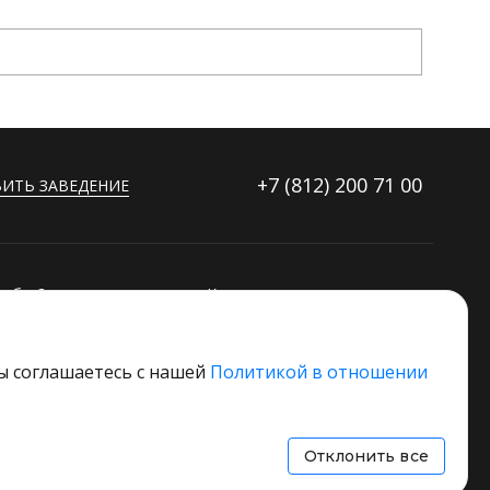
+7 (812)
200 71 00
ИТЬ ЗАВЕДЕНИЕ
ибку?
Контакты
ораторов
Дополнительные услуги
Основной стек технологий
вы соглашаетесь с нашей
Политикой в отношении
 свое заведение
Отклонить все