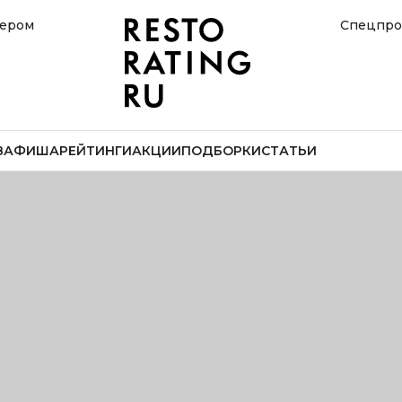
нером
Спецпро
В
АФИША
РЕЙТИНГИ
АКЦИИ
ПОДБОРКИ
СТАТЬИ