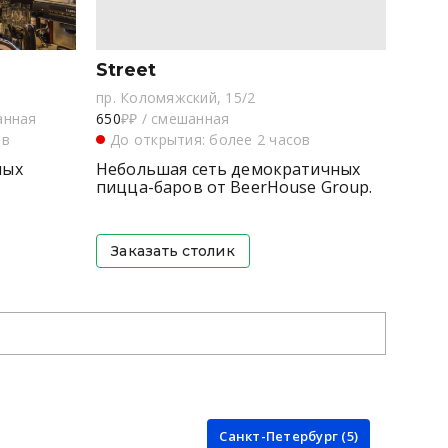
Street
пр. Коломяжский, 15/2
анная
650
₽₽
/
смешанная
ов
До открытия: более 2 часов
ных
Небольшая сеть демократичных
пицца-баров от BeerHouse Group.
Заказать столик
Санкт-Петербург (5)