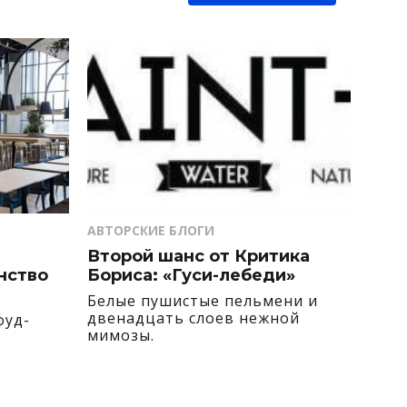
АВТОРСКИЕ БЛОГИ
Второй шанс от Критика
нство
Бориса: «Гуси-лебеди»
Белые пушистые пельмени и
двенадцать слоев нежной
фуд-
мимозы.