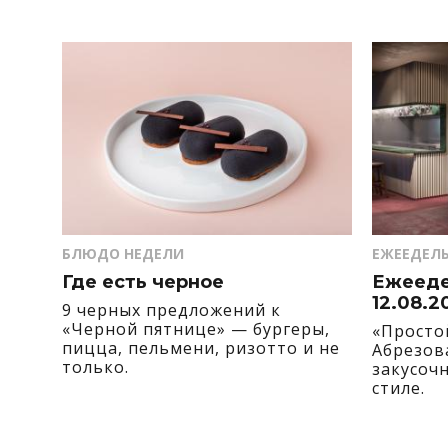
БЛЮДО НЕДЕЛИ
ЕЖЕЕДЕЛ
Где есть черное
Ежеедел
12.08.2
9 черных предложений к
«Черной пятнице» — бургеры,
«Просто
пицца, пельмени, ризотто и не
Абрезов
только.
закусоч
стиле.