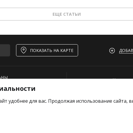
ЕЩЕ СТАТЬИ
ДОБАВ
ПОКАЗАТЬ НА КАРТЕ
АНЫ
Нашли ош
иальности
И
Для рест
ОЕКТЫ
Вакансии
айт удобнее для вас. Продолжая использование сайта, 
е отзыв
Добавить
Тарифы